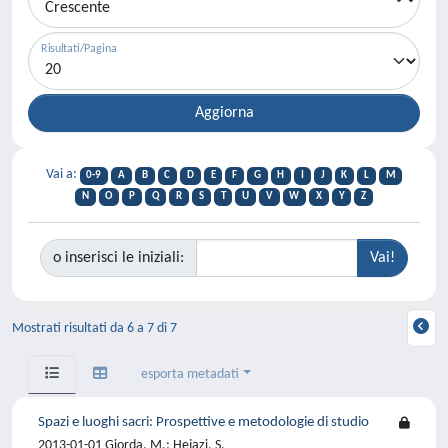
Risultati/Pagina
Vai a:
0-9
A
B
C
D
E
F
G
H
I
J
K
L
M
N
O
P
Q
R
S
T
U
V
W
X
Y
Z
o inserisci le iniziali:
Mostrati risultati da 6 a 7 di 7
esporta metadati
Spazi e luoghi sacri: Prospettive e metodologie di studio
2013-01-01 Giorda, M.; Hejazi, S.