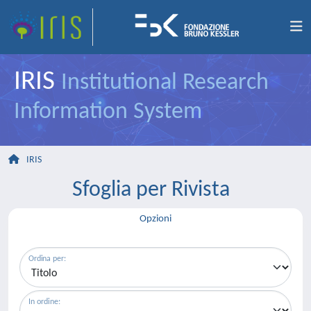
IRIS
Institutional Research
Information System
IRIS
Sfoglia per Rivista
Opzioni
Ordina per:
In ordine: