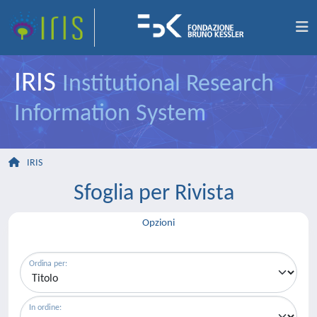
IRIS
Institutional Research
Information System
IRIS
Sfoglia per Rivista
Opzioni
Ordina per:
In ordine: