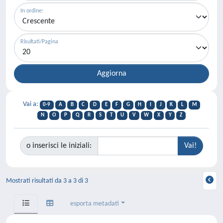
In ordine:
Risultati/Pagina
Vai a:
0-9
A
B
C
D
E
F
G
H
I
J
K
L
M
N
O
P
Q
R
S
T
U
V
W
X
Y
Z
o inserisci le iniziali:
Mostrati risultati da 3 a 3 di 3
esporta metadati