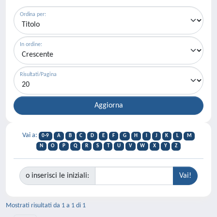
Ordina per:
In ordine:
Risultati/Pagina
Vai a:
0-9
A
B
C
D
E
F
G
H
I
J
K
L
M
N
O
P
Q
R
S
T
U
V
W
X
Y
Z
o inserisci le iniziali:
Mostrati risultati da 1 a 1 di 1