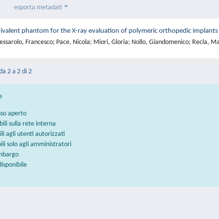
esporta metadati
ivalent phantom for the X-ray evaluation of polymeric orthopedic implants
ssarolo, Francesco; Pace, Nicola; Miori, Gloria; Nollo, Giandomenico; Recla, Ma
da 2 a 2 di 2
e
sso aperto
bili sulla rete interna
ili agli utenti autorizzati
bili solo agli amministratori
embargo
disponibile