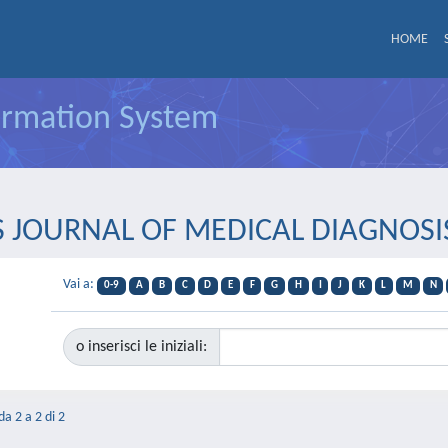
HOME
formation System
COBS JOURNAL OF MEDICAL DIAGNO
Vai a:
0-9
A
B
C
D
E
F
G
H
I
J
K
L
M
N
o inserisci le iniziali:
da 2 a 2 di 2