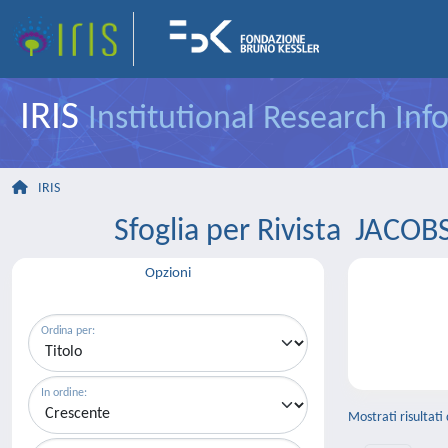
IRIS
Institutional Research In
IRIS
Sfoglia per Rivista JA
Opzioni
Ordina per:
In ordine:
Mostrati risultati 