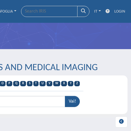
SFOGLIA
IT
LOGIN
SIS AND MEDICAL IMAGING
O
P
Q
R
S
T
U
V
W
X
Y
Z