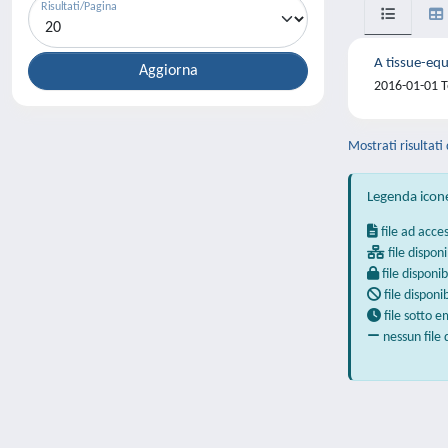
Risultati/Pagina
A tissue-equ
2016-01-01 Te
Mostrati risultati 
Legenda icon
file ad acce
file disponi
file disponib
file disponi
file sotto 
nessun file 