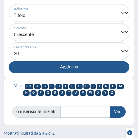
Ordina per:
In ordine:
Risultati/Pagina
Vai a:
0-9
A
B
C
D
E
F
G
H
I
J
K
L
M
N
O
P
Q
R
S
T
U
V
W
X
Y
Z
o inserisci le iniziali:
Mostrati risultati da 2 a 2 di 2