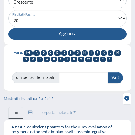
Risultati/Pagina
Vai a:
0-9
A
B
C
D
E
F
G
H
I
J
K
L
M
N
O
P
Q
R
S
T
U
V
W
X
Y
Z
o inserisci le iniziali:
Mostrati risultati da 2 a 2 di 2
esporta metadati
A tissue-equivalent phantom for the X-ray evaluation of
polymeric orthopedic implants with osseointegrative