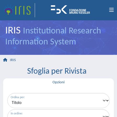
IRIS
Institutional Research
Information System
IRIS
Sfoglia per Rivista
Opzioni
Ordina per:
In ordine: