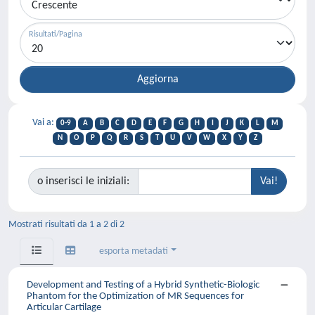
Risultati/Pagina
Vai a:
0-9
A
B
C
D
E
F
G
H
I
J
K
L
M
N
O
P
Q
R
S
T
U
V
W
X
Y
Z
o inserisci le iniziali:
Mostrati risultati da 1 a 2 di 2
esporta metadati
Development and Testing of a Hybrid Synthetic-Biologic
Phantom for the Optimization of MR Sequences for
Articular Cartilage