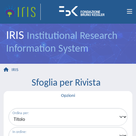
IRIS
Institutional Research
Information System
IRIS
Sfoglia per Rivista
Opzioni
Ordina per:
In ordine: