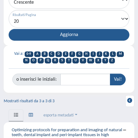
Risultati/Pagina
Vai a:
0-9
A
B
C
D
E
F
G
H
I
J
K
L
M
N
O
P
Q
R
S
T
U
V
W
X
Y
Z
o inserisci le iniziali:
Mostrati risultati da 3 a 3 di 3
esporta metadati
Optimizing protocols for preparation and imaging of natural
teeth, dental implant and peri-implant tissues in high