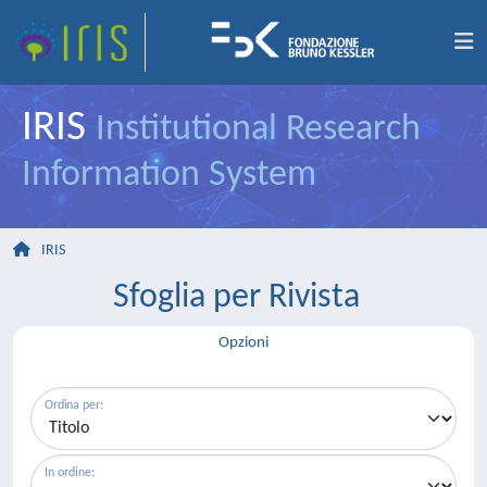
IRIS
Institutional Research
Information System
IRIS
Sfoglia per Rivista
Opzioni
Ordina per:
In ordine: