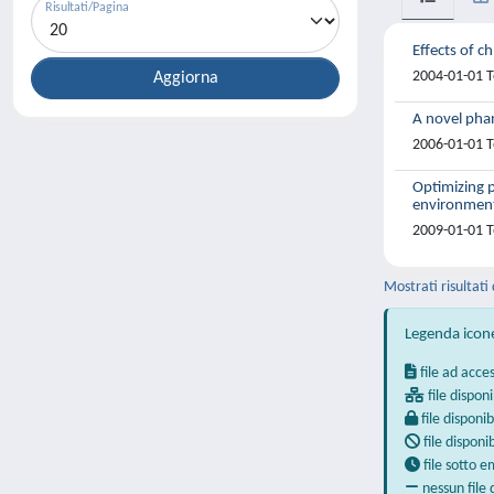
Risultati/Pagina
Effects of 
2004-01-01 Te
A novel phan
2006-01-01 T
Optimizing p
environmen
2009-01-01 Te
Mostrati risultati 
Legenda icon
file ad acce
file disponi
file disponib
file disponi
file sotto 
nessun file 