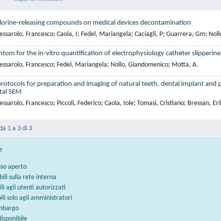
chlorine-releasing compounds on medical devices decontamination
ssarolo, Francesco; Caola, I; Fedel, Mariangela; Caciagli, P; Guarrera, Gm; No
tom for the in-vitro quantification of electrophysiology catheter slipperin
essarolo, Francesco; Fedel, Mariangela; Nollo, Giandomenico; Motta, A.
rotocols for preparation and imaging of natural teeth, dental implant and
tal SEM
ssarolo, Francesco; Piccoli, Federico; Caola, Iole; Tomasi, Cristiano; Bressan, Er
da 1 a 3 di 3
e
sso aperto
bili sulla rete interna
ili agli utenti autorizzati
bili solo agli amministratori
embargo
disponibile