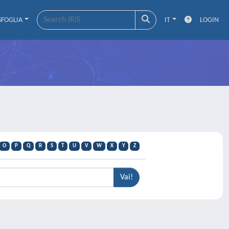
SFOGLIA
IT
LOGIN
O
P
Q
R
S
T
U
V
W
X
Y
Z