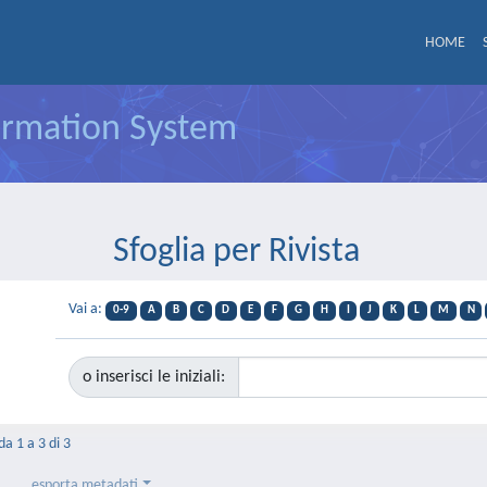
HOME
formation System
Sfoglia per Rivista
Vai a:
0-9
A
B
C
D
E
F
G
H
I
J
K
L
M
N
o inserisci le iniziali:
da 1 a 3 di 3
esporta metadati