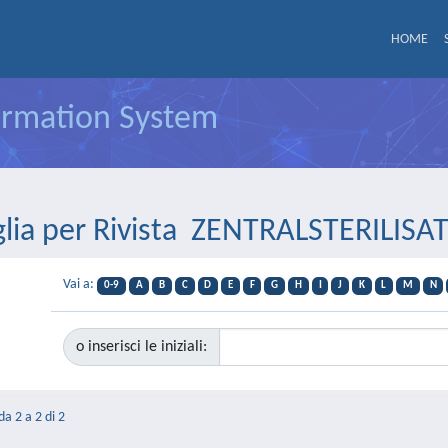
HOME
formation System
glia per Rivista ZENTRALSTERILISA
Vai a:
0-9
A
B
C
D
E
F
G
H
I
J
K
L
M
N
o inserisci le iniziali:
da 2 a 2 di 2