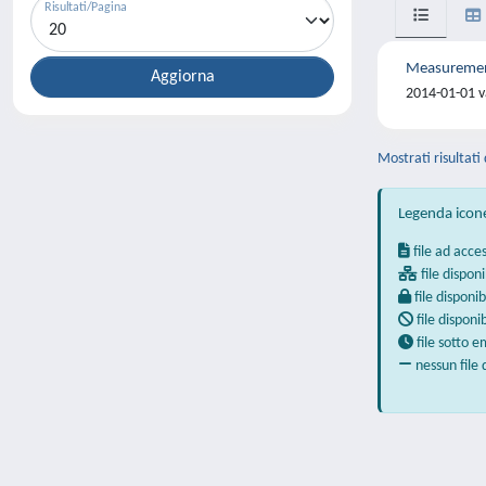
Risultati/Pagina
Measurements
2014-01-01 va
Mostrati risultati 
Legenda icon
file ad acce
file disponi
file disponib
file disponi
file sotto 
nessun file 