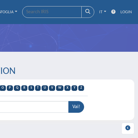
SFOGLIA
IT
LOGIN
TION
O
P
Q
R
S
T
U
V
W
X
Y
Z