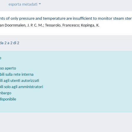
esporta metadati
 of only pressure and temperature are insufficient to monitor steam steril
n Doornmalen, J. P. C. M.; Tessarolo, Francesco; Kopinga, K.
da 2 a 2 di 2
e
sso aperto
bili sulla rete interna
ili agli utenti autorizzati
bili solo agli amministratori
embargo
disponibile