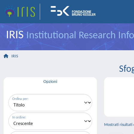
IRIS
Institutional Research In
IRIS
Sfo
Opzioni
Ordina per:
In ordine:
Mostrati risultati 