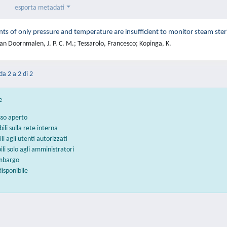
esporta metadati
 of only pressure and temperature are insufficient to monitor steam steril
n Doornmalen, J. P. C. M.; Tessarolo, Francesco; Kopinga, K.
da 2 a 2 di 2
e
sso aperto
bili sulla rete interna
ili agli utenti autorizzati
bili solo agli amministratori
embargo
disponibile