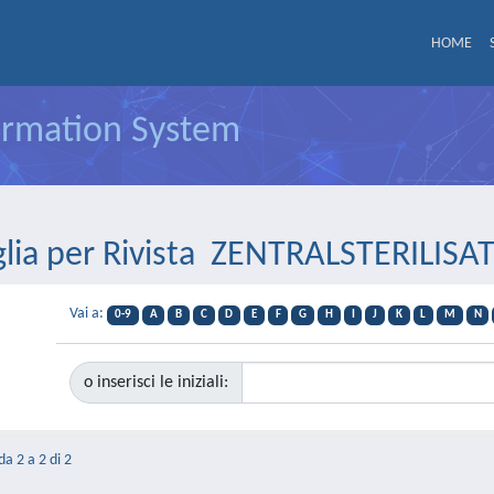
HOME
formation System
glia per Rivista ZENTRALSTERILISA
Vai a:
0-9
A
B
C
D
E
F
G
H
I
J
K
L
M
N
o inserisci le iniziali:
da 2 a 2 di 2