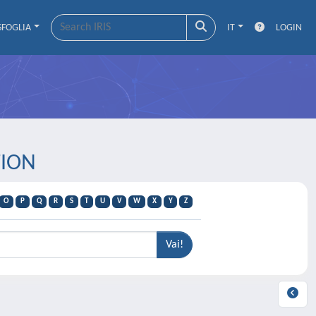
SFOGLIA
IT
LOGIN
TION
O
P
Q
R
S
T
U
V
W
X
Y
Z