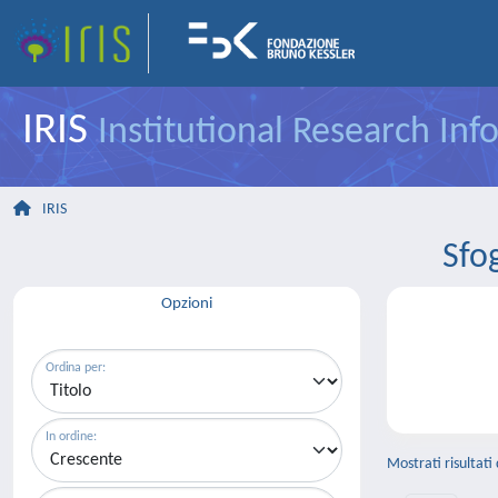
IRIS
Institutional Research In
IRIS
Sfo
Opzioni
Ordina per:
In ordine:
Mostrati risultati 