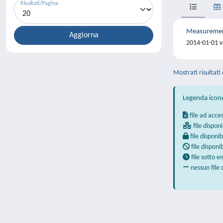
Risultati/Pagina
Measurements
2014-01-01 va
Mostrati risultati 
Legenda icon
file ad acce
file disponi
file disponib
file disponi
file sotto 
nessun file 