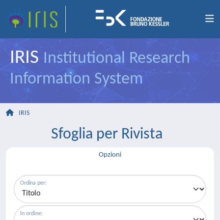
IRIS
Institutional Research
Information System
IRIS
Sfoglia per Rivista
Opzioni
Ordina per:
In ordine: