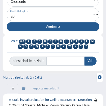
Risultati/Pagina
Vai a:
0-9
A
B
C
D
E
F
G
H
I
J
K
L
M
N
O
P
Q
R
S
T
U
V
W
X
Y
Z
o inserisci le iniziali:
Mostrati risultati da 2 a 2 di 2
esporta metadati
A Multilingual Evaluation for Online Hate Speech Detection
2020-01-01 Corazza, Michele; Menini, Stefano; Cabrio, Elena;