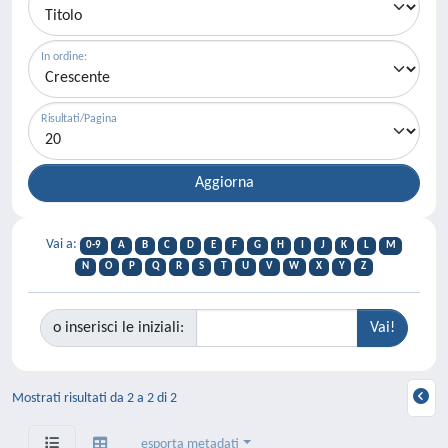
In ordine:
Risultati/Pagina
Vai a:
0-9
A
B
C
D
E
F
G
H
I
J
K
L
M
N
O
P
Q
R
S
T
U
V
W
X
Y
Z
o inserisci le iniziali:
Mostrati risultati da 2 a 2 di 2
esporta metadati