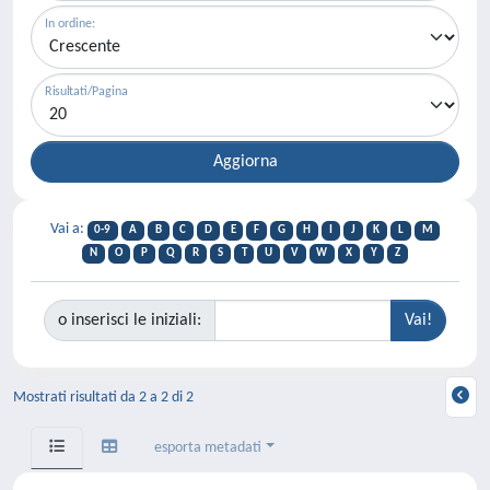
In ordine:
Risultati/Pagina
Vai a:
0-9
A
B
C
D
E
F
G
H
I
J
K
L
M
N
O
P
Q
R
S
T
U
V
W
X
Y
Z
o inserisci le iniziali:
Mostrati risultati da 2 a 2 di 2
esporta metadati