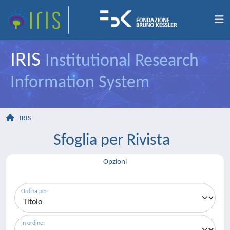
IRIS
Institutional Research
Information System
IRIS
Sfoglia per Rivista
Opzioni
Ordina per:
In ordine: