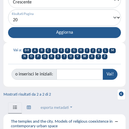
Risultati/Pagina
Vai a:
0-9
A
B
C
D
E
F
G
H
I
J
K
L
M
N
O
P
Q
R
S
T
U
V
W
X
Y
Z
o inserisci le iniziali:
Mostrati risultati da 2 a 2 di 2
esporta metadati
The temples and the city. Models of religious coexistence in
contemporary urban space