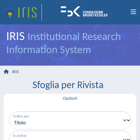
IRIS
Institutional Research
Information System
IRIS
Sfoglia per Rivista
Opzioni
Ordina per:
In ordine: