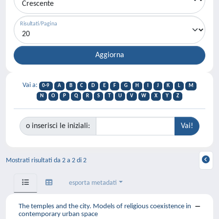
Risultati/Pagina
Vai a:
0-9
A
B
C
D
E
F
G
H
I
J
K
L
M
N
O
P
Q
R
S
T
U
V
W
X
Y
Z
o inserisci le iniziali:
Mostrati risultati da 2 a 2 di 2
esporta metadati
The temples and the city. Models of religious coexistence in
contemporary urban space