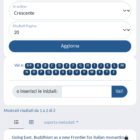
In ordine:
Risultati/Pagina
Vai a:
0-9
A
B
C
D
E
F
G
H
I
J
K
L
M
N
O
P
Q
R
S
T
U
V
W
X
Y
Z
o inserisci le iniziali:
Mostrati risultati da 1 a 2 di 2
esporta metadati
Going East. Buddhism as a new Frontier for italian monastics