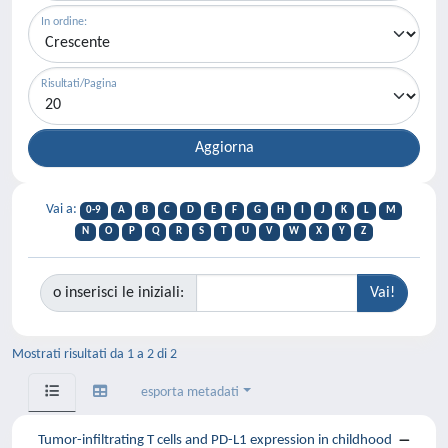
In ordine:
Risultati/Pagina
Vai a:
0-9
A
B
C
D
E
F
G
H
I
J
K
L
M
N
O
P
Q
R
S
T
U
V
W
X
Y
Z
o inserisci le iniziali:
Mostrati risultati da 1 a 2 di 2
esporta metadati
Tumor-infiltrating T cells and PD-L1 expression in childhood