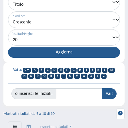
In ordine:
Risultati/Pagina
Vai a:
0-9
A
B
C
D
E
F
G
H
I
J
K
L
M
N
O
P
Q
R
S
T
U
V
W
X
Y
Z
o inserisci le iniziali:
Mostrati risultati da 9 a 10 di 10
esporta metadati