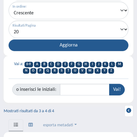
In ordine:
Risultati/Pagina
Vai a:
0-9
A
B
C
D
E
F
G
H
I
J
K
L
M
N
O
P
Q
R
S
T
U
V
W
X
Y
Z
o inserisci le iniziali:
Mostrati risultati da 3 a 4 di 4
esporta metadati