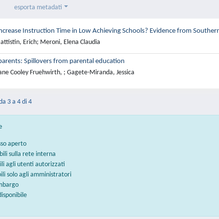
esporta metadati
crease Instruction Time in Low Achieving Schools? Evidence from Southern
ttistin, Erich; Meroni, Elena Claudia
parents: Spillovers from parental education
ane Cooley Fruehwirth, ; Gagete-Miranda, Jessica
da 3 a 4 di 4
e
sso aperto
bili sulla rete interna
ili agli utenti autorizzati
bili solo agli amministratori
embargo
disponibile