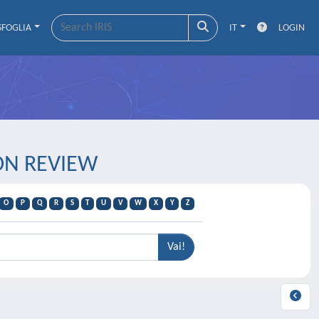
SFOGLIA
IT
LOGIN
ION REVIEW
O
P
Q
R
S
T
U
V
W
X
Y
Z