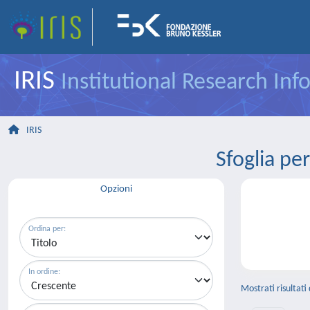
IRIS
Institutional Research In
IRIS
Sfoglia p
Opzioni
Ordina per:
In ordine:
Mostrati risultati 