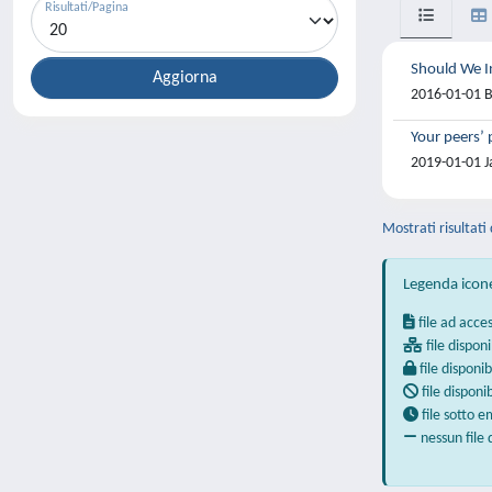
Risultati/Pagina
Should We In
2016-01-01 Ba
Your peers’ 
2019-01-01 J
Mostrati risultati 
Legenda icon
file ad acce
file disponi
file disponib
file disponi
file sotto 
nessun file 