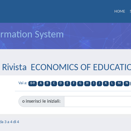
HOME
formation System
er Rivista ECONOMICS OF EDUCAT
Vai a:
0-9
A
B
C
D
E
F
G
H
I
J
K
L
M
N
o inserisci le iniziali:
da 3 a 4 di 4