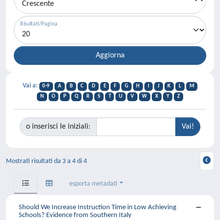
Risultati/Pagina
Vai a:
0-9
A
B
C
D
E
F
G
H
I
J
K
L
M
N
O
P
Q
R
S
T
U
V
W
X
Y
Z
o inserisci le iniziali:
Mostrati risultati da 3 a 4 di 4
esporta metadati
Should We Increase Instruction Time in Low Achieving
Schools? Evidence from Southern Italy