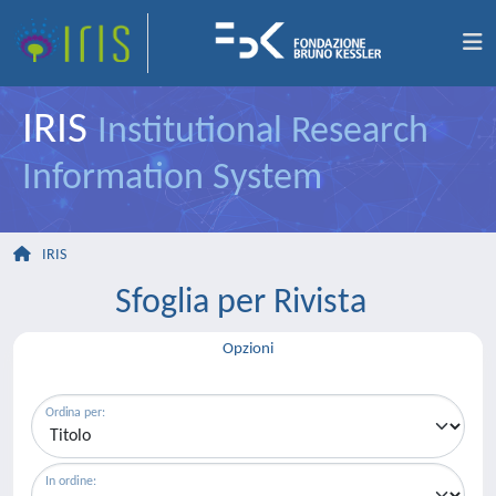
IRIS
Institutional Research
Information System
IRIS
Sfoglia per Rivista
Opzioni
Ordina per:
In ordine: