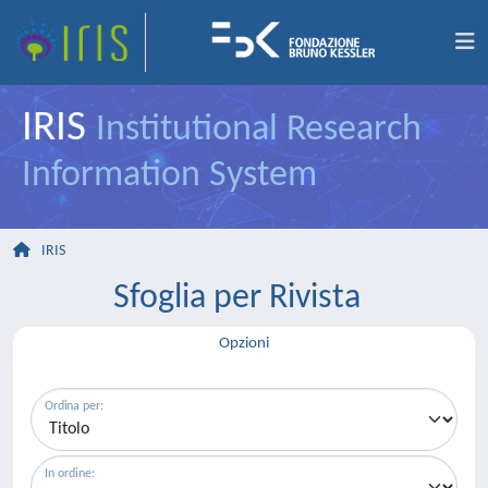
IRIS
Institutional Research
Information System
IRIS
Sfoglia per Rivista
Opzioni
Ordina per:
In ordine: