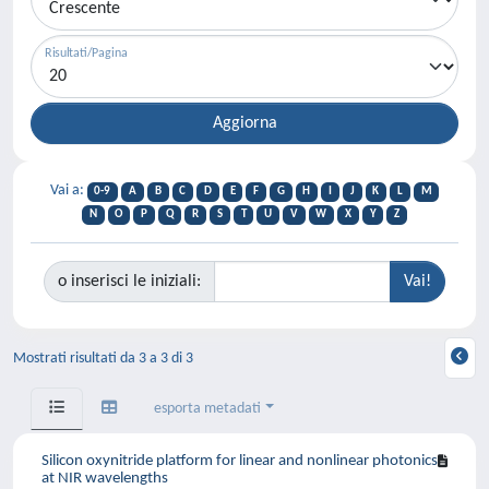
Risultati/Pagina
Vai a:
0-9
A
B
C
D
E
F
G
H
I
J
K
L
M
N
O
P
Q
R
S
T
U
V
W
X
Y
Z
o inserisci le iniziali:
Mostrati risultati da 3 a 3 di 3
esporta metadati
Silicon oxynitride platform for linear and nonlinear photonics
at NIR wavelengths