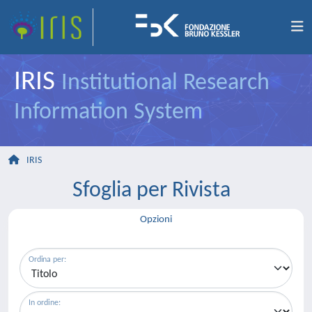
IRIS
Institutional Research
Information System
IRIS
Sfoglia per Rivista
Opzioni
Ordina per:
In ordine: