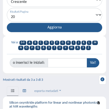
Risultati/Pagina
Vai a:
0-9
A
B
C
D
E
F
G
H
I
J
K
L
M
N
O
P
Q
R
S
T
U
V
W
X
Y
Z
o inserisci le iniziali:
Mostrati risultati da 3 a 3 di 3
esporta metadati
Silicon oxynitride platform for linear and nonlinear photonics
at NIR wavelengths