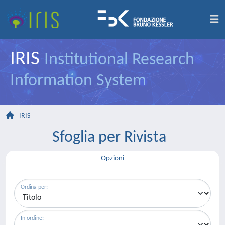
IRIS
Institutional Research
Information System
IRIS
Sfoglia per Rivista
Opzioni
Ordina per:
In ordine: