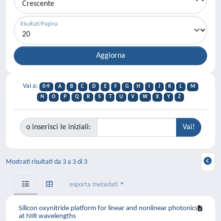
Risultati/Pagina
Vai a:
0-9
A
B
C
D
E
F
G
H
I
J
K
L
M
N
O
P
Q
R
S
T
U
V
W
X
Y
Z
o inserisci le iniziali:
Mostrati risultati da 3 a 3 di 3
esporta metadati
Silicon oxynitride platform for linear and nonlinear photonics
at NIR wavelengths