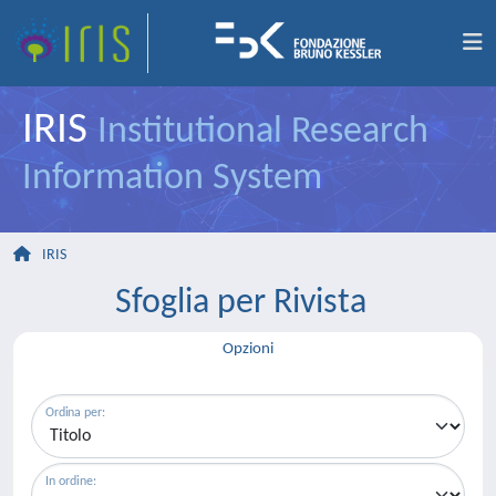
IRIS
Institutional Research
Information System
IRIS
Sfoglia per Rivista
Opzioni
Ordina per:
In ordine: