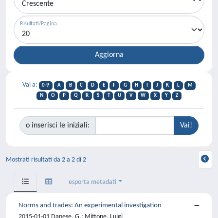
Risultati/Pagina
Vai a:
0-9
A
B
C
D
E
F
G
H
I
J
K
L
M
N
O
P
Q
R
S
T
U
V
W
X
Y
Z
o inserisci le iniziali:
Mostrati risultati da 2 a 2 di 2
esporta metadati
Norms and trades: An experimental investigation
2015-01-01 Danese, G.; Mittone, Luigi