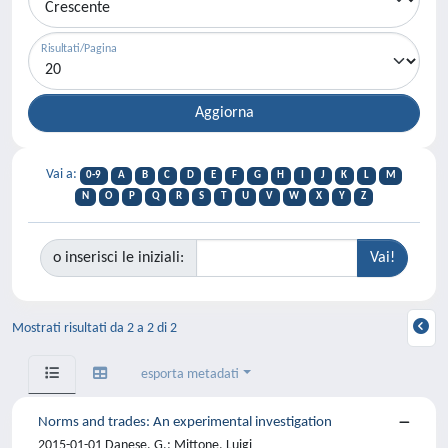
Risultati/Pagina
Vai a:
0-9
A
B
C
D
E
F
G
H
I
J
K
L
M
N
O
P
Q
R
S
T
U
V
W
X
Y
Z
o inserisci le iniziali:
Mostrati risultati da 2 a 2 di 2
esporta metadati
Norms and trades: An experimental investigation
2015-01-01 Danese, G.; Mittone, Luigi