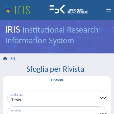
IRIS
Institutional Research
Information System
IRIS
Sfoglia per Rivista
Opzioni
Ordina per:
In ordine: