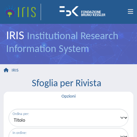
IRIS
Institutional Research
Information System
IRIS
Sfoglia per Rivista
Opzioni
Ordina per:
In ordine: