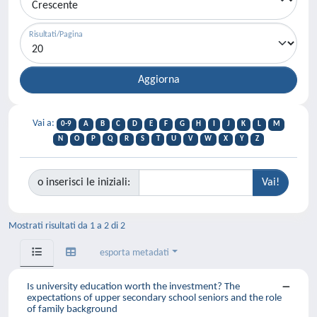
Risultati/Pagina
Vai a:
0-9
A
B
C
D
E
F
G
H
I
J
K
L
M
N
O
P
Q
R
S
T
U
V
W
X
Y
Z
o inserisci le iniziali:
Mostrati risultati da 1 a 2 di 2
esporta metadati
Is university education worth the investment? The
expectations of upper secondary school seniors and the role
of family background