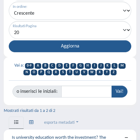
In ordine:
Risultati/Pagina
Vai a:
0-9
A
B
C
D
E
F
G
H
I
J
K
L
M
N
O
P
Q
R
S
T
U
V
W
X
Y
Z
o inserisci le iniziali:
Mostrati risultati da 1 a 2 di 2
esporta metadati
Is university education worth the investment? The