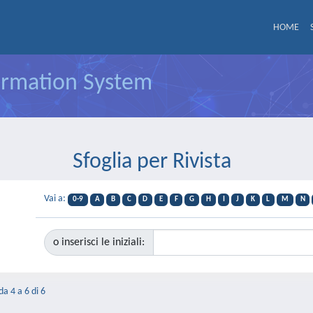
HOME
formation System
Sfoglia per Rivista
Vai a:
0-9
A
B
C
D
E
F
G
H
I
J
K
L
M
N
o inserisci le iniziali:
da 4 a 6 di 6