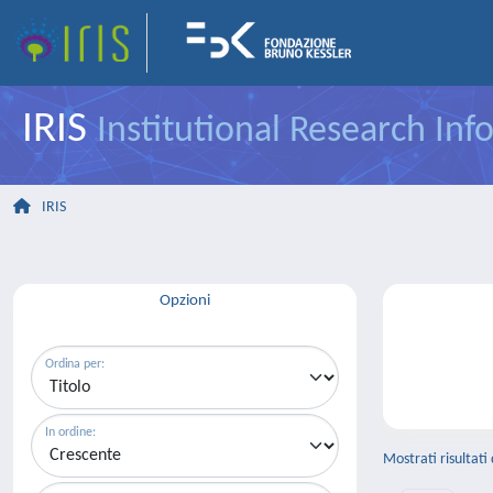
IRIS
Institutional Research In
IRIS
Opzioni
Ordina per:
In ordine:
Mostrati risultati 