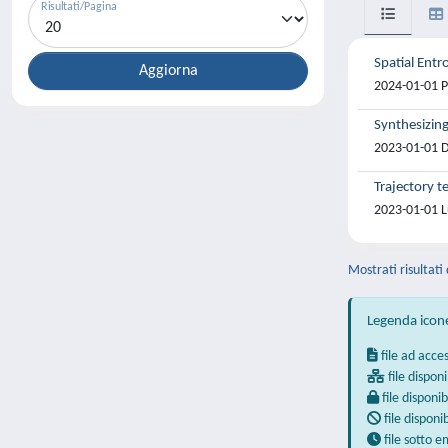
Risultati/Pagina
Spatial Entr
2024-01-01 Pe
Synthesizing
2023-01-01 De
Trajectory t
2023-01-01 Lu
Mostrati risultati 
Legenda icon
file ad acce
file disponi
file disponib
file disponi
file sotto 