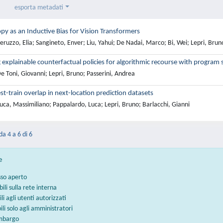
esporta metadati
opy as an Inductive Bias for Vision Transformers
ruzzo, Elia; Sangineto, Enver; Liu, Yahui; De Nadai, Marco; Bi, Wei; Lepri, Brun
 explainable counterfactual policies for algorithmic recourse with program 
 Toni, Giovanni; Lepri, Bruno; Passerini, Andrea
est-train overlap in next-location prediction datasets
ca, Massimiliano; Pappalardo, Luca; Lepri, Bruno; Barlacchi, Gianni
da 4 a 6 di 6
e
sso aperto
bili sulla rete interna
ili agli utenti autorizzati
bili solo agli amministratori
embargo