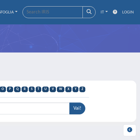
SFOGLIA
IT
LOGIN
O
P
Q
R
S
T
U
V
W
X
Y
Z