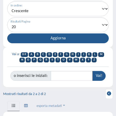
In ordine:
Risultati/Pagina
Vai a:
0-9
A
B
C
D
E
F
G
H
I
J
K
L
M
N
O
P
Q
R
S
T
U
V
W
X
Y
Z
o inserisci le iniziali:
Mostrati risultati da 2 a 2 di 2
esporta metadati