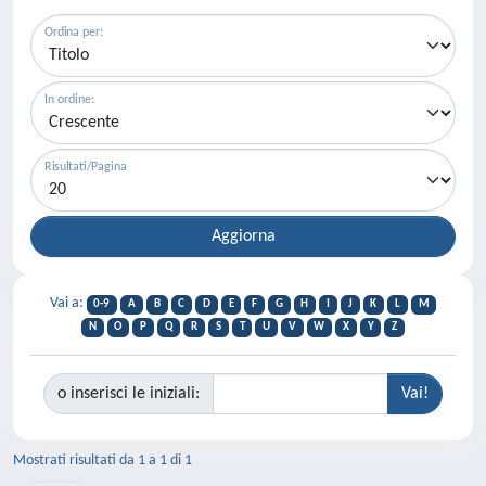
Ordina per:
In ordine:
Risultati/Pagina
Vai a:
0-9
A
B
C
D
E
F
G
H
I
J
K
L
M
N
O
P
Q
R
S
T
U
V
W
X
Y
Z
o inserisci le iniziali:
Mostrati risultati da 1 a 1 di 1