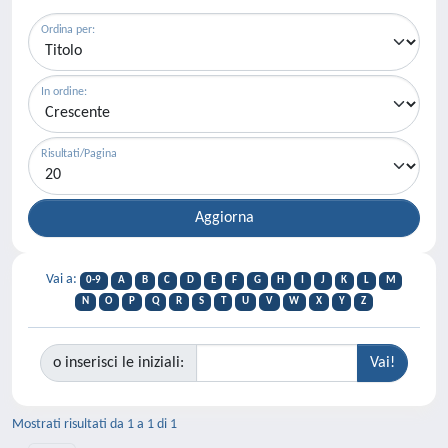
Ordina per:
In ordine:
Risultati/Pagina
Vai a:
0-9
A
B
C
D
E
F
G
H
I
J
K
L
M
N
O
P
Q
R
S
T
U
V
W
X
Y
Z
o inserisci le iniziali:
Mostrati risultati da 1 a 1 di 1