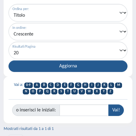
Ordina per:
In ordine:
Risultati/Pagina
Vai a:
0-9
A
B
C
D
E
F
G
H
I
J
K
L
M
N
O
P
Q
R
S
T
U
V
W
X
Y
Z
o inserisci le iniziali:
Mostrati risultati da 1 a 1 di 1