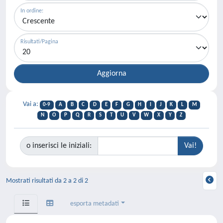
In ordine:
Risultati/Pagina
Vai a:
0-9
A
B
C
D
E
F
G
H
I
J
K
L
M
N
O
P
Q
R
S
T
U
V
W
X
Y
Z
o inserisci le iniziali:
Mostrati risultati da 2 a 2 di 2
esporta metadati