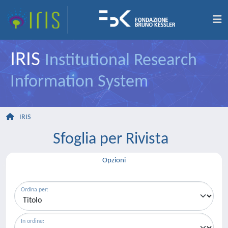
IRIS
Institutional Research
Information System
IRIS
Sfoglia per Rivista
Opzioni
Ordina per:
In ordine: