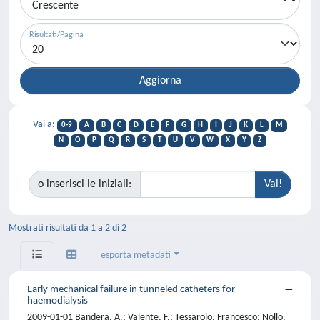
Risultati/Pagina
Vai a:
0-9
A
B
C
D
E
F
G
H
I
J
K
L
M
N
O
P
Q
R
S
T
U
V
W
X
Y
Z
o inserisci le iniziali:
Mostrati risultati da 1 a 2 di 2
esporta metadati
Early mechanical failure in tunneled catheters for
haemodialysis
2009-01-01 Bandera, A.; Valente, F.; Tessarolo, Francesco; Nollo,