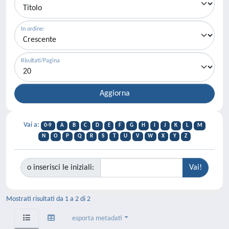
In ordine:
Risultati/Pagina
Vai a:
0-9
A
B
C
D
E
F
G
H
I
J
K
L
M
N
O
P
Q
R
S
T
U
V
W
X
Y
Z
o inserisci le iniziali:
Mostrati risultati da 1 a 2 di 2
esporta metadati