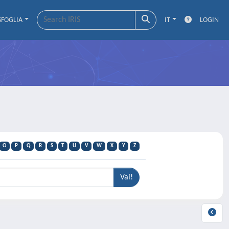
SFOGLIA
IT
LOGIN
O
P
Q
R
S
T
U
V
W
X
Y
Z