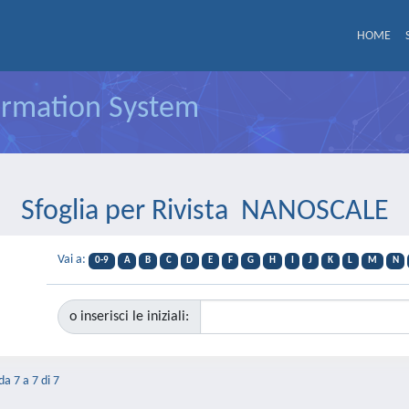
HOME
formation System
Sfoglia per Rivista NANOSCALE
Vai a:
0-9
A
B
C
D
E
F
G
H
I
J
K
L
M
N
o inserisci le iniziali:
da 7 a 7 di 7