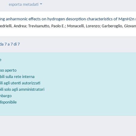
esporta metadati
ng anharmonic effects on hydrogen desorption characteristics of MgnH2n n
drielli, Andrea; Trevisanutto, Paolo E.; Monacelli, Lorenzo; Garberoglio, Giovan
da 7 a 7 di 7
e
sso aperto
bili sulla rete interna
ili agli utenti autorizzati
bili solo agli amministratori
embargo
disponibile