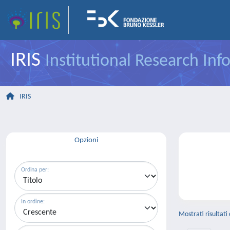
IRIS
Institutional Research In
IRIS
Opzioni
Ordina per:
In ordine:
Mostrati risultati 