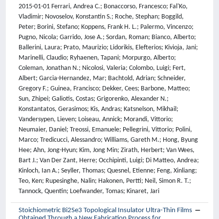
2015-01-01 Ferrari, Andrea C.; Bonaccorso, Francesco; Fal'Ko,
Vladimir; Novoselov, Konstantin S.; Roche, Stephan; Boggild,
Peter; Borini, Stefano; Koppens, Frank H. L.; Palermo, Vincenzo;
Pugno, Nicola; Garrido, Jose A.; Sordan, Roman; Bianco, Alberto;
Ballerini, Laura; Prato, Maurizio; Lidorikis, Elefterios; Kivioja, Jani;
Marinelli, Claudio; Ryhaenen, Tapani; Morpurgo, Alberto;
Coleman, Jonathan N.; Nicolosi, Valeria; Colombo, Luigi; Fert,
Albert; Garcia-Hernandez, Mar; Bachtold, Adrian; Schneider,
Gregory F.; Guinea, Francisco; Dekker, Cees; Barbone, Matteo;
Sun, Zhipei; Galiotis, Costas; Grigorenko, Alexander N.;
Konstantatos, Gerasimos; Kis, Andras; Katsnelson, Mikhail;
Vandersypen, Lieven; Loiseau, Annick; Morandi, Vittorio;
Neumaier, Daniel; Treossi, Emanuele; Pellegrini, Vittorio; Polini,
Marco; Tredicucci, Alessandro; Williams, Gareth M.; Hong, Byung
Hee; Ahn, Jong-Hyun; Kim, Jong Min; Zirath, Herbert; Van Wees,
Bart J.; Van Der Zant, Herre; Occhipinti, Luigi; Di Matteo, Andrea;
Kinloch, Ian A.; Seyller, Thomas; Quesnel, Etienne; Feng, Xinliang;
Teo, Ken; Rupesinghe, Nalin; Hakonen, Pertti; Neil, Simon R. T.;
Tannock, Quentin; Loefwander, Tomas; Kinaret, Jari
Stoichiometric Bi2Se3 Topological Insulator Ultra-Thin Films
Obtained Through a New Fabrication Process for