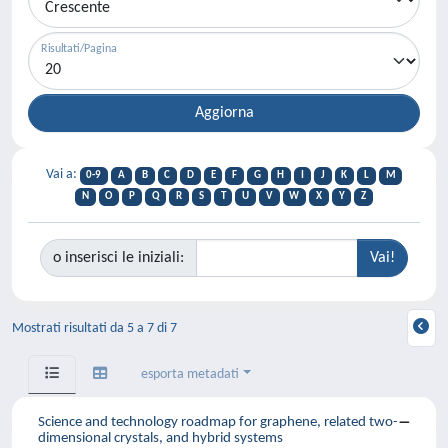
Risultati/Pagina
Vai a:
0-9
A
B
C
D
E
F
G
H
I
J
K
L
M
N
O
P
Q
R
S
T
U
V
W
X
Y
Z
o inserisci le iniziali:
Mostrati risultati da 5 a 7 di 7
esporta metadati
Science and technology roadmap for graphene, related two-
dimensional crystals, and hybrid systems