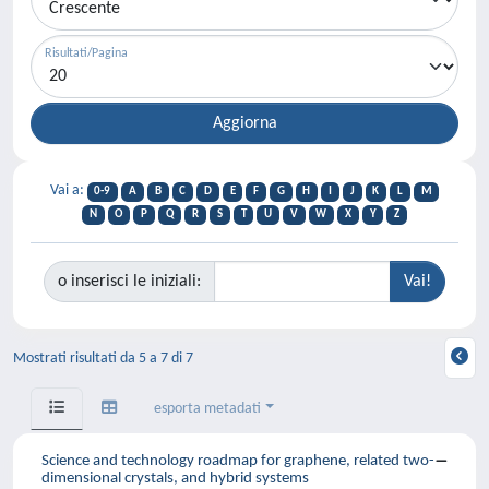
Risultati/Pagina
Vai a:
0-9
A
B
C
D
E
F
G
H
I
J
K
L
M
N
O
P
Q
R
S
T
U
V
W
X
Y
Z
o inserisci le iniziali:
Mostrati risultati da 5 a 7 di 7
esporta metadati
Science and technology roadmap for graphene, related two-
dimensional crystals, and hybrid systems