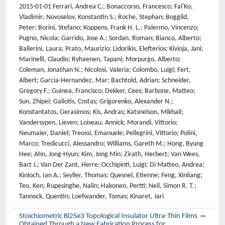
2015-01-01 Ferrari, Andrea C.; Bonaccorso, Francesco; Fal'Ko,
Vladimir; Novoselov, Konstantin S.; Roche, Stephan; Boggild,
Peter; Borini, Stefano; Koppens, Frank H. L.; Palermo, Vincenzo;
Pugno, Nicola; Garrido, Jose A.; Sordan, Roman; Bianco, Alberto;
Ballerini, Laura; Prato, Maurizio; Lidorikis, Elefterios; Kivioja, Jani;
Marinelli, Claudio; Ryhaenen, Tapani; Morpurgo, Alberto;
Coleman, Jonathan N.; Nicolosi, Valeria; Colombo, Luigi; Fert,
Albert; Garcia-Hernandez, Mar; Bachtold, Adrian; Schneider,
Gregory F.; Guinea, Francisco; Dekker, Cees; Barbone, Matteo;
Sun, Zhipei; Galiotis, Costas; Grigorenko, Alexander N.;
Konstantatos, Gerasimos; Kis, Andras; Katsnelson, Mikhail;
Vandersypen, Lieven; Loiseau, Annick; Morandi, Vittorio;
Neumaier, Daniel; Treossi, Emanuele; Pellegrini, Vittorio; Polini,
Marco; Tredicucci, Alessandro; Williams, Gareth M.; Hong, Byung
Hee; Ahn, Jong-Hyun; Kim, Jong Min; Zirath, Herbert; Van Wees,
Bart J.; Van Der Zant, Herre; Occhipinti, Luigi; Di Matteo, Andrea;
Kinloch, Ian A.; Seyller, Thomas; Quesnel, Etienne; Feng, Xinliang;
Teo, Ken; Rupesinghe, Nalin; Hakonen, Pertti; Neil, Simon R. T.;
Tannock, Quentin; Loefwander, Tomas; Kinaret, Jari
Stoichiometric Bi2Se3 Topological Insulator Ultra-Thin Films
Obtained Through a New Fabrication Process for