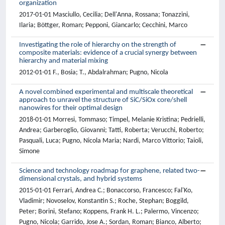
organization
2017-01-01 Masciullo, Cecilia; Dell'Anna, Rossana; Tonazzini,
Ilaria; Böttger, Roman; Pepponi, Giancarlo; Cecchini, Marco
Investigating the role of hierarchy on the strength of
composite materials: evidence of a crucial synergy between
hierarchy and material mixing
2012-01-01 F., Bosia; T., Abdalrahman; Pugno, Nicola
A novel combined experimental and multiscale theoretical
approach to unravel the structure of SiC/SiOx core/shell
nanowires for their optimal design
2018-01-01 Morresi, Tommaso; Timpel, Melanie Kristina; Pedrielli,
Andrea; Garberoglio, Giovanni; Tatti, Roberta; Verucchi, Roberto;
Pasquali, Luca; Pugno, Nicola Maria; Nardi, Marco Vittorio; Taioli,
Simone
Science and technology roadmap for graphene, related two-
dimensional crystals, and hybrid systems
2015-01-01 Ferrari, Andrea C.; Bonaccorso, Francesco; Fal'Ko,
Vladimir; Novoselov, Konstantin S.; Roche, Stephan; Boggild,
Peter; Borini, Stefano; Koppens, Frank H. L.; Palermo, Vincenzo;
Pugno, Nicola; Garrido, Jose A.; Sordan, Roman; Bianco, Alberto;