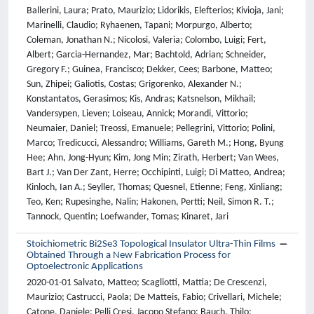
Ballerini, Laura; Prato, Maurizio; Lidorikis, Elefterios; Kivioja, Jani;
Marinelli, Claudio; Ryhaenen, Tapani; Morpurgo, Alberto;
Coleman, Jonathan N.; Nicolosi, Valeria; Colombo, Luigi; Fert,
Albert; Garcia-Hernandez, Mar; Bachtold, Adrian; Schneider,
Gregory F.; Guinea, Francisco; Dekker, Cees; Barbone, Matteo;
Sun, Zhipei; Galiotis, Costas; Grigorenko, Alexander N.;
Konstantatos, Gerasimos; Kis, Andras; Katsnelson, Mikhail;
Vandersypen, Lieven; Loiseau, Annick; Morandi, Vittorio;
Neumaier, Daniel; Treossi, Emanuele; Pellegrini, Vittorio; Polini,
Marco; Tredicucci, Alessandro; Williams, Gareth M.; Hong, Byung
Hee; Ahn, Jong-Hyun; Kim, Jong Min; Zirath, Herbert; Van Wees,
Bart J.; Van Der Zant, Herre; Occhipinti, Luigi; Di Matteo, Andrea;
Kinloch, Ian A.; Seyller, Thomas; Quesnel, Etienne; Feng, Xinliang;
Teo, Ken; Rupesinghe, Nalin; Hakonen, Pertti; Neil, Simon R. T.;
Tannock, Quentin; Loefwander, Tomas; Kinaret, Jari
Stoichiometric Bi2Se3 Topological Insulator Ultra-Thin Films
Obtained Through a New Fabrication Process for
Optoelectronic Applications
2020-01-01 Salvato, Matteo; Scagliotti, Mattia; De Crescenzi,
Maurizio; Castrucci, Paola; De Matteis, Fabio; Crivellari, Michele;
Catone, Daniele; Pelli Cresi, Jacopo Stefano; Bauch, Thilo;