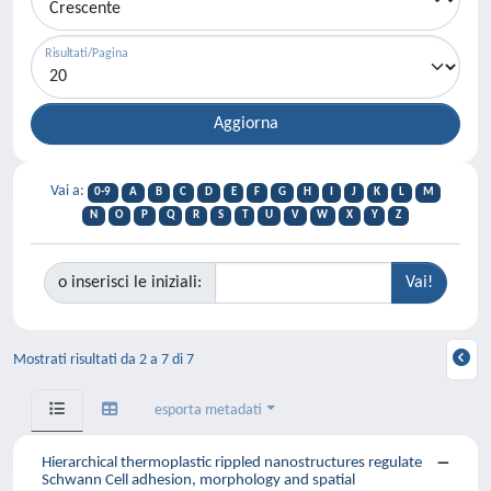
Risultati/Pagina
Vai a:
0-9
A
B
C
D
E
F
G
H
I
J
K
L
M
N
O
P
Q
R
S
T
U
V
W
X
Y
Z
o inserisci le iniziali:
Mostrati risultati da 2 a 7 di 7
esporta metadati
Hierarchical thermoplastic rippled nanostructures regulate
Schwann Cell adhesion, morphology and spatial