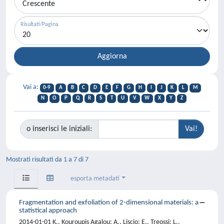
Risultati/Pagina
Vai a:
0-9
A
B
C
D
E
F
G
H
I
J
K
L
M
N
O
P
Q
R
S
T
U
V
W
X
Y
Z
o inserisci le iniziali:
Mostrati risultati da 1 a 7 di 7
esporta metadati
Fragmentation and exfoliation of 2-dimensional materials: a
statistical approach
2014-01-01 K., Kouroupis Agalou; A., Liscio; E., Treossi; L.,