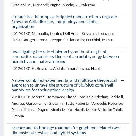
Ortolani; V., Morandi; Pugno, Nicola; V., Palermo
Hierarchical thermoplastic rippled nanostructures regulate
Schwann Cell adhesion, morphology and spatial
organization
2017-01-01 Masciullo, Cecilia; Dell'Anna, Rossana; Tonazzini,
Ilaria; Böttger, Roman; Pepponi, Giancarlo; Cecchini, Marco
Investigating the role of hierarchy on the strength of
composite materials: evidence of a crucial synergy between
hierarchy and material mixing
2012-01-01 F., Bosia; T., Abdalrahman; Pugno, Nicola
A novel combined experimental and multiscale theoretical
approach to unravel the structure of SiC/SiOx core/shell
nanowires for their optimal design
2018-01-01 Morresi, Tommaso; Timpel, Melanie Kristina; Pedrielli,
Andrea; Garberoglio, Giovanni; Tatti, Roberta; Verucchi, Roberto;
Pasquali, Luca; Pugno, Nicola Maria; Nardi, Marco Vittorio; Taioli,
Simone
Science and technology roadmap for graphene, related two-
dimensional crystals, and hybrid systems