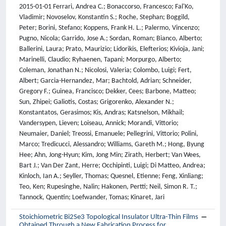
2015-01-01 Ferrari, Andrea C.; Bonaccorso, Francesco; Fal'Ko,
Vladimir; Novoselov, Konstantin S.; Roche, Stephan; Boggild,
Peter; Borini, Stefano; Koppens, Frank H. L.; Palermo, Vincenzo;
Pugno, Nicola; Garrido, Jose A.; Sordan, Roman; Bianco, Alberto;
Ballerini, Laura; Prato, Maurizio; Lidorikis, Elefterios; Kivioja, Jani;
Marinelli, Claudio; Ryhaenen, Tapani; Morpurgo, Alberto;
Coleman, Jonathan N.; Nicolosi, Valeria; Colombo, Luigi; Fert,
Albert; Garcia-Hernandez, Mar; Bachtold, Adrian; Schneider,
Gregory F.; Guinea, Francisco; Dekker, Cees; Barbone, Matteo;
Sun, Zhipei; Galiotis, Costas; Grigorenko, Alexander N.;
Konstantatos, Gerasimos; Kis, Andras; Katsnelson, Mikhail;
Vandersypen, Lieven; Loiseau, Annick; Morandi, Vittorio;
Neumaier, Daniel; Treossi, Emanuele; Pellegrini, Vittorio; Polini,
Marco; Tredicucci, Alessandro; Williams, Gareth M.; Hong, Byung
Hee; Ahn, Jong-Hyun; Kim, Jong Min; Zirath, Herbert; Van Wees,
Bart J.; Van Der Zant, Herre; Occhipinti, Luigi; Di Matteo, Andrea;
Kinloch, Ian A.; Seyller, Thomas; Quesnel, Etienne; Feng, Xinliang;
Teo, Ken; Rupesinghe, Nalin; Hakonen, Pertti; Neil, Simon R. T.;
Tannock, Quentin; Loefwander, Tomas; Kinaret, Jari
Stoichiometric Bi2Se3 Topological Insulator Ultra-Thin Films
Obtained Through a New Fabrication Process for