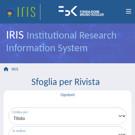
IRIS
Institutional Research
Information System
IRIS
Sfoglia per Rivista
Opzioni
Ordina per:
In ordine: