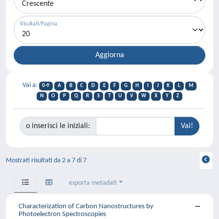
Risultati/Pagina
Vai a:
0-9
A
B
C
D
E
F
G
H
I
J
K
L
M
N
O
P
Q
R
S
T
U
V
W
X
Y
Z
o inserisci le iniziali:
Mostrati risultati da 2 a 7 di 7
esporta metadati
Characterization of Carbon Nanostructures by
Photoelectron Spectroscopies