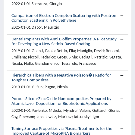
2022-01-01 Speranza, Giorgio
Comparison of Electron Compton Scattering with Positron
Compton Scattering in Polyethylene
2025-01-01 Dapor, Maurizio
Dental Implants with Anti-Biofilm Properties: A Pilot Study
for Developing a New Sericin-Based Coating
2019-01-01 Ghensi, Paolo; Bettio, Elia; Maniglio, Devid; Bonomi,
Emiliana; Piccoli, Federico; Gross, Silvia; Caciagli, Patrizio; Segata,
Nicola; Nollo, Giandomenico; Tessarolo, Francesco
Hierarchical Fibers with a Negative Poisson�s Ratio for
Tougher Composites
2013-01-01 Y., Sun; Pugno, Nicola
Porous Silicon‑Zinc Oxide Nanocomposites Prepared by
Atomic Layer Deposition for Biophotonic Applications
2020-01-01 Pavlenko, Mykola; Myndrul, Valerii; Gottardi, Gloria;
Coy, Emerson; Jancelewicz, Mariusz; Iatsunskyi, Igor
Tuning Surface Properties via Plasma Treatments for the
Improved Capture of MicroRNA Biomarkers