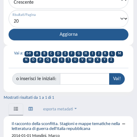
Risultati/Pagina
Vai a:
0-9
A
B
C
D
E
F
G
H
I
J
K
L
M
N
O
P
Q
R
S
T
U
V
W
X
Y
Z
o inserisci le iniziali:
Mostrati risultati da 1 a 1 di 1
esporta metadati
Il racconto della sconfitta. Stagioni e mappe tematiche nella
letteratura di guerra dell'Italia repubblicana
2014-01-01 Mondini, Marco