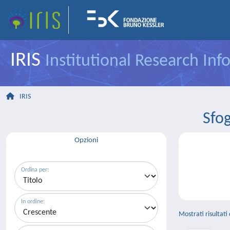
IRIS
Institutional Research In
IRIS
Sfo
Opzioni
Ordina per:
In ordine:
Mostrati risultati 