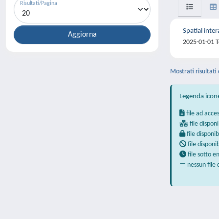
Risultati/Pagina
Spatial inte
2025-01-01 To
Mostrati risultati 
Legenda icon
file ad acce
file disponi
file disponib
file disponi
file sotto 
nessun file 