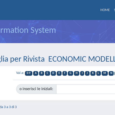
HOME
formation System
glia per Rivista ECONOMIC MODEL
Vai a:
0-9
A
B
C
D
E
F
G
H
I
J
K
L
M
N
o inserisci le iniziali:
da 3 a 3 di 3