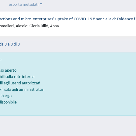
esporta metadati
ractions and micro-enterprises’ uptake of COVID-19 financial aid: Evidence 
melleri, Alessio; Gloria Billé, Anna
da 3 a 3 di 3
e
sso aperto
bili sulla rete interna
ili agli utenti autorizzati
bili solo agli amministratori
embargo
disponibile