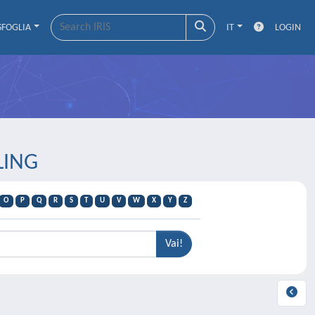
SFOGLIA
IT
LOGIN
LING
O
P
Q
R
S
T
U
V
W
X
Y
Z