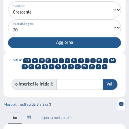
In ordine:
Risultati/Pagina
Vai a:
0-9
A
B
C
D
E
F
G
H
I
J
K
L
M
N
O
P
Q
R
S
T
U
V
W
X
Y
Z
o inserisci le iniziali:
Mostrati risultati da 3 a 3 di 3
esporta metadati