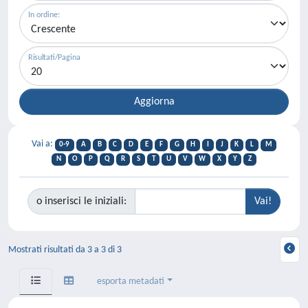
In ordine:
Risultati/Pagina
Vai a:
0-9
A
B
C
D
E
F
G
H
I
J
K
L
M
N
O
P
Q
R
S
T
U
V
W
X
Y
Z
o inserisci le iniziali:
Mostrati risultati da 3 a 3 di 3
esporta metadati