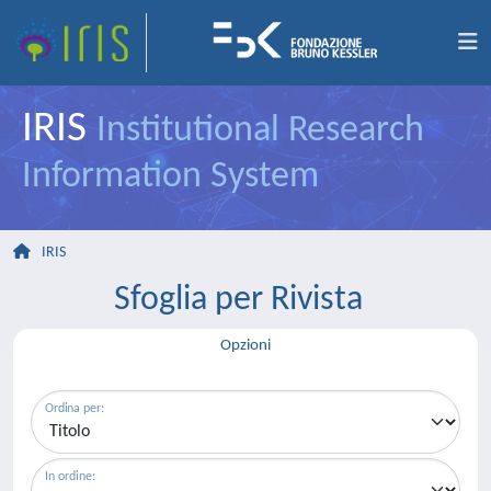
IRIS
Institutional Research
Information System
IRIS
Sfoglia per Rivista
Opzioni
Ordina per:
In ordine: