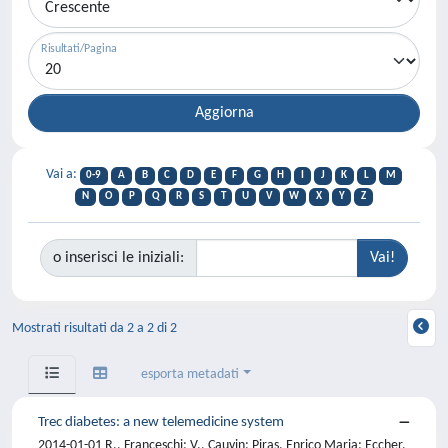
Risultati/Pagina
Vai a:
0-9
A
B
C
D
E
F
G
H
I
J
K
L
M
N
O
P
Q
R
S
T
U
V
W
X
Y
Z
o inserisci le iniziali:
Mostrati risultati da 2 a 2 di 2
esporta metadati
Trec diabetes: a new telemedicine system
2014-01-01 R., Franceschi; V., Cauvin; Piras, Enrico Maria; Eccher,