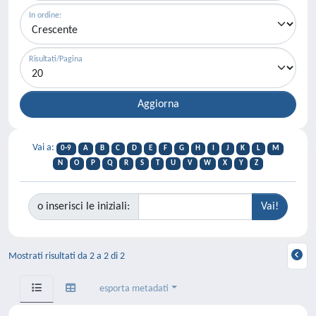
In ordine:
Risultati/Pagina
Vai a:
0-9
A
B
C
D
E
F
G
H
I
J
K
L
M
N
O
P
Q
R
S
T
U
V
W
X
Y
Z
o inserisci le iniziali:
Mostrati risultati da 2 a 2 di 2
esporta metadati